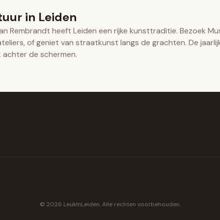
uur in Leiden
an Rembrandt heeft Leiden een rijke kunsttraditie. Bezoek M
ateliers, of geniet van straatkunst langs de grachten. De jaarl
jk achter de schermen.
©
2026
LeukInLeiden.
Alle rechten voorbehouden
.