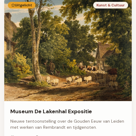
Uitgelicht
Kunst & Cultuur
Museum De Lakenhal Expositie
Nieuwe tentoonstelling over de Gouden Eeuw van Leiden
met werken van Rembrandt en tijdgenoten.