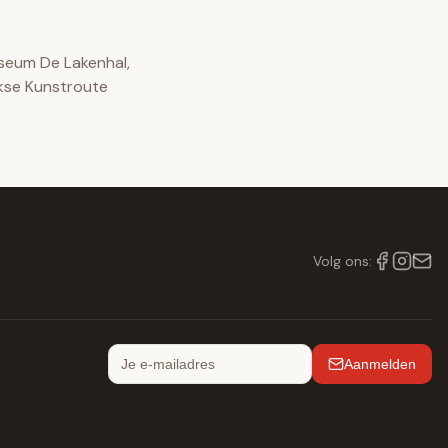
useum De Lakenhal,
ijkse Kunstroute
Volg ons
:
Aanmelden