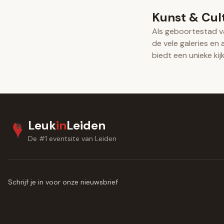
Kunst & Cult
Als geboortestad v
de vele galeries en 
biedt een unieke ki
Leuk
in
Leiden
De #1 eventsite van Leiden
Schrijf je in voor onze nieuwsbrief